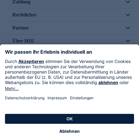
Zahlung
Rechtliches
Partner
Über HSE
Im TV
HSE International
Versand durch
Folge uns
AGB
Datenschutz
Impressum
Alle Rechte vorbehalten. Alle Preise inkl. gesetzlicher MwSt., zzgl. Versandkosten.