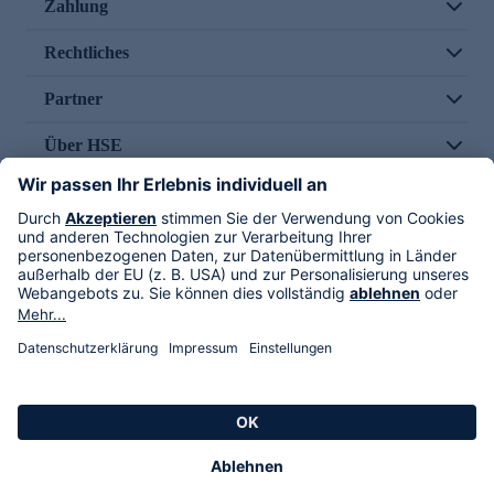
Zahlung
Rechtliches
Partner
Über HSE
Im TV
HSE International
Versand durch
Folge uns
AGB
Datenschutz
Impressum
Alle Rechte vorbehalten. Alle Preise inkl. gesetzlicher MwSt., zzgl. Versandkosten.