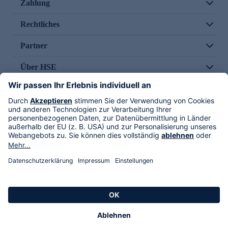
Zahlung
Rechtliches
Partner
Über HSE
Im TV
HSE International
Versand durch
Folge uns
AGB
Datenschutz
Impressum
Alle Rechte vorbehalten. Alle Preise inkl. gesetzlicher MwSt., zzgl. Versandkosten.