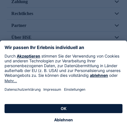
Zahlung
Rechtliches
Partner
Über HSE
Im TV
HSE International
Versand durch
Folge uns
AGB
Datenschutz
Impressum
Alle Rechte vorbehalten. Alle Preise inkl. gesetzlicher MwSt., zzgl. Versandkosten.