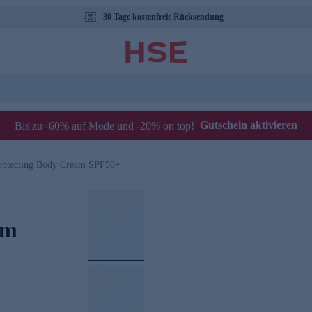
30 Tage kostenfreie Rücksendung
Gutschein aktivieren
Bis zu -60% auf Mode und -20% on top!
rotecting Body Cream SPF50+
am