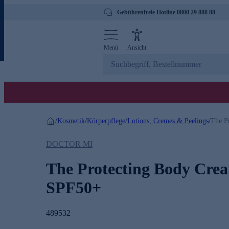
Gebührenfreie Hotline 0800 29 888 88
Menü
Ansicht
Kosmetik
Körperpflege
Lotions, Cremes & Peelings
/
/
/
/
The P
DOCTOR MI
The Protecting Body Cre
SPF50+
489532