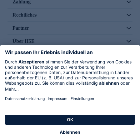
Zahlung
Rechtliches
Partner
Über HSE
Im TV
HSE International
Versand durch
Folge uns
AGB
Datenschutz
Impressum
Alle Rechte vorbehalten. Alle Preise inkl. gesetzlicher MwSt., zzgl. Versandkosten.