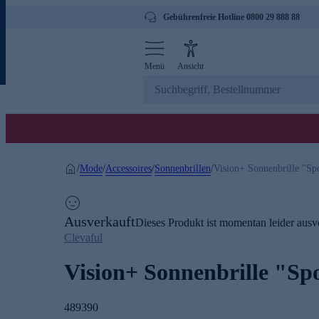
Gebührenfreie Hotline 0800 29 888 88
Menü
Ansicht
Mode
Accessoires
Sonnenbrillen
/
/
/
/
Vision+ Sonnenbrille "Sp
Ausverkauft
Dieses Produkt ist momentan leider ausve
Clevaful
Vision+ Sonnenbrille "Sp
489390