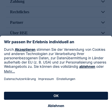
Zahlung
Rechtliches
Partner
Über HSE
Im TV
HSE International
Versand durch
Folge uns
AGB
Datenschutz
Impressum
Alle Rechte vorbehalten. Alle Preise inkl. gesetzlicher MwSt., zzgl. Versandkosten.