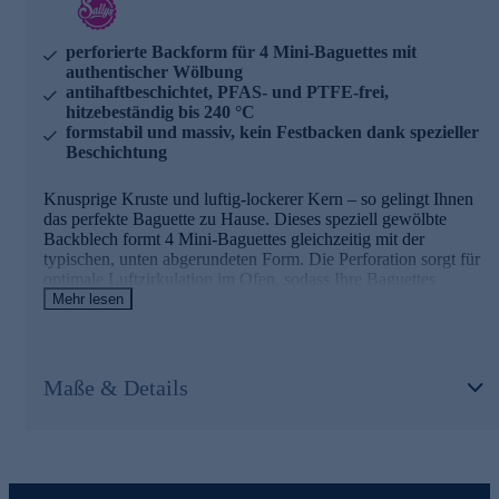
perforierte Backform für 4 Mini-Baguettes mit
authentischer Wölbung
antihaftbeschichtet, PFAS- und PTFE-frei,
hitzebeständig bis 240 °C
formstabil und massiv, kein Festbacken dank spezieller
Beschichtung
Knusprige Kruste und luftig-lockerer Kern – so gelingt Ihnen
das perfekte Baguette zu Hause. Dieses speziell gewölbte
Backblech formt 4 Mini-Baguettes gleichzeitig mit der
typischen, unten abgerundeten Form. Die Perforation sorgt für
optimale Luftzirkulation im Ofen, sodass Ihre Baguettes
rundum kross werden. Dank der hochwertigen
Mehr lesen
Antihaftbeschichtung lösen sich die Brote mühelos und das
Blech lässt sich unkompliziert reinigen. Hitzebeständig bis 240
°C und spülmaschinengeeignet, wobei Handwäsche empfohlen
wird. Zwei dieser Bleche passen perfekt nebeneinander, sodass
Maße & Details
Sie bei Bedarf 8 Mini-Baguettes auf einmal backen können –
ideal für gesellige Runden oder wenn spontan Besuch kommt.