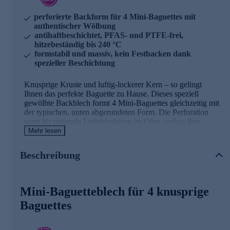
perforierte Backform für 4 Mini-Baguettes mit
authentischer Wölbung
antihaftbeschichtet, PFAS- und PTFE-frei,
hitzebeständig bis 240 °C
formstabil und massiv, kein Festbacken dank
spezieller Beschichtung
Knusprige Kruste und luftig-lockerer Kern – so gelingt
Ihnen das perfekte Baguette zu Hause. Dieses speziell
gewölbte Backblech formt 4 Mini-Baguettes gleichzeitig mit
der typischen, unten abgerundeten Form. Die Perforation
sorgt für optimale Luftzirkulation im Ofen, sodass Ihre
Baguettes rundum kross werden. Dank der hochwertigen
Mehr lesen
Antihaftbeschichtung lösen sich die Brote mühelos und das
Blech lässt sich unkompliziert reinigen. Hitzebeständig bis
Beschreibung
240 °C und spülmaschinengeeignet, wobei Handwäsche
empfohlen wird. Zwei dieser Bleche passen perfekt
nebeneinander, sodass Sie bei Bedarf 8 Mini-Baguettes auf
einmal backen können – ideal für gesellige Runden oder
Mini-Baguetteblech für 4 knusprige
wenn spontan Besuch kommt.
Baguettes