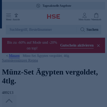
Tagesaktuelle Angebote
Menü
Ansicht
Mein Konto
Warenkorb
Suchen
Bis zu -60% auf Mode und -20%
Gutschein aktivieren
on top!
Münzen
Münz-Set Ägypten vergoldet, 4tlg.
Sammlermünzen Reppa
Münz-Set Ägypten vergoldet,
4tlg.
489213