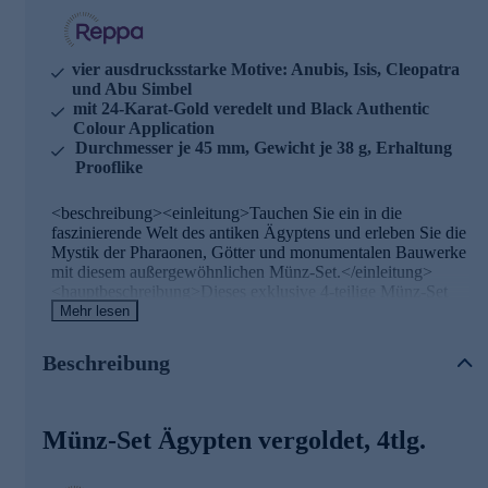
vier ausdrucksstarke Motive: Anubis, Isis, Cleopatra
und Abu Simbel
mit 24-Karat-Gold veredelt und Black Authentic
Colour Application
Durchmesser je 45 mm, Gewicht je 38 g, Erhaltung
Prooflike
<beschreibung><einleitung>Tauchen Sie ein in die
faszinierende Welt des antiken Ägyptens und erleben Sie die
Mystik der Pharaonen, Götter und monumentalen Bauwerke
mit diesem außergewöhnlichen Münz-Set.</einleitung>
<hauptbeschreibung>Dieses exklusive 4-teilige Münz-Set
entführt Sie auf eine Zeitreise durch das alte Ägypten und
Mehr lesen
präsentiert vier ikonische Motive in beeindruckender
Gestaltung: Anubis, der Gott der Totenriten und
Beschreibung
Mumifizierung, Isis, die mächtige Göttin der Geburt und
Magie, Kleopatra, die legendäre letzte Pharaonin Ägyptens,
sowie Abu Simbel, das monumentale Felsentempel-
Ensemble des Königs Ramses II. Jede Münze wurde mit 24-
Münz-Set Ägypten vergoldet, 4tlg.
Karat-Gold veredelt und besticht durch die aufwendige
Black Authentic Colour Application, die den Motiven eine
außergewöhnliche Tiefe und Ausdruckskraft verleiht. Mit