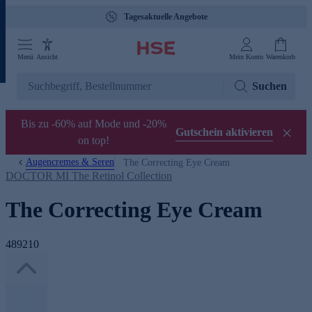
Tagesaktuelle Angebote
Menü
Ansicht
Mein Konto
Warenkorb
Suchen
Bis zu -60% auf Mode und -20%
Gutschein aktivieren
on top!
Augencremes & Seren
The Correcting Eye Cream
DOCTOR MI The Retinol Collection
The Correcting Eye Cream
489210