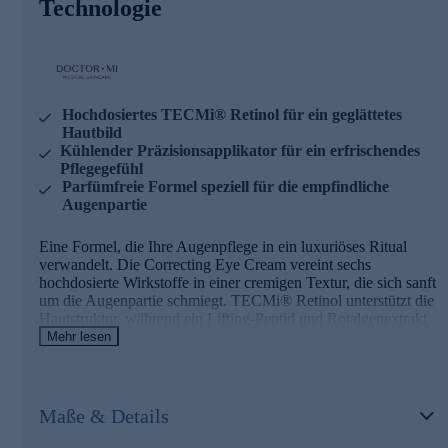
Technologie
Hochdosiertes TECMi® Retinol für ein geglättetes
Hautbild
Kühlender Präzisionsapplikator für ein erfrischendes
Pflegegefühl
Parfümfreie Formel speziell für die empfindliche
Augenpartie
Eine Formel, die Ihre Augenpflege in ein luxuriöses Ritual
verwandelt. Die Correcting Eye Cream vereint sechs
hochdosierte Wirkstoffe in einer cremigen Textur, die sich sanft
um die Augenpartie schmiegt. TECMi® Retinol unterstützt die
Hautstruktur, während ein Lifting-Peptid und Rotalgenextrakt
das Hautbild verfeinern. Der innovative Cooling-Applikator
Mehr lesen
sorgt für ein erfrischendes Pflegeerlebnis und lässt die
Augenpartie gepflegt strahlen.
Maße & Details