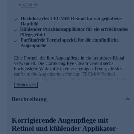
Hochdosiertes TECMi® Retinol für ein geglättetes
Hautbild
Kühlender Präzisionsapplikator für ein erfrischendes
Pflegegefühl
Parfümfreie Formel speziell für die empfindliche
Augenpartie
Eine Formel, die Ihre Augenpflege in ein luxuriöses Ritual
verwandelt. Die Correcting Eye Cream vereint sechs
hochdosierte Wirkstoffe in einer cremigen Textur, die sich
sanft um die Augenpartie schmiegt. TECMi® Retinol
unterstützt die Hautstruktur, während ein Lifting-Peptid und
Rotalgenextrakt das Hautbild verfeinern. Der innovative
Mehr lesen
Cooling-Applikator sorgt für ein erfrischendes Pflegeerlebnis
und lässt die Augenpartie gepflegt strahlen.
Beschreibung
Korrigierende Augenpflege mit
Retinol und kühlender Applikator-