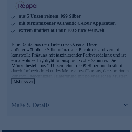
Sammlerstück von außergewöhnlichem Wert. Geliefert wird
die Münze in einer eleganten Originalverpackung mit
Echtheitszertifikat. Ein faszinierendes Sammlerstück, das die
aus 5 Unzen reinem .999 Silber
Schönheit der Meereswelt mit höchster Prägekunst verbindet
mit türkisfarbener Authentic Colour Application
und in jeder Sammlung einen besonderen Platz verdient.
extrem limitiert auf nur 100 Stück weltweit
Eine Rarität aus den Tiefen des Ozeans: Diese
außergewöhnliche Silbermünze aus Pitcairn Island vereint
kunstvolle Prägung mit faszinierender Farbveredelung und ist
ein absolutes Highlight für anspruchsvolle Sammler. Die
Münze besteht aus 5 Unzen reinem .999 Silber und besticht
durch ihr beeindruckendes Motiv eines Oktopus, der vor einem
kunstvoll geschnitzten Hintergrund mit polynesischen Mustern
dargestellt wird – inspiriert von traditionellen Maori-
Mehr lesen
Holzschnitzereien. Der Meeresbereich ist mit einer
türkisfarbenen Authentic Colour Application veredelt, die dem
Motiv eine besondere Tiefe und Lebendigkeit verleiht. Mit
einem Durchmesser von 65 mm und der Erhaltung Polierte
Maße & Details
Platte (Proof) ist diese Münze ein wahres Meisterwerk der
Prägekunst. Die Rückseite zeigt das Porträt von König Charles
III. und unterstreicht den offiziellen Charakter dieser
Sammlermünze mit einem Nennwert von 10 Dollars. Die
extrem geringe weltweite Auflage von nur 100 Stück macht