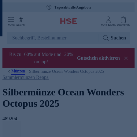
Tagesaktuelle Angebote
Menü
Ansicht
Mein Konto
Warenkorb
Suchen
Bis zu -60% auf Mode und -20%
Gutschein aktivieren
on top!
Münzen
Silbermünze Ocean Wonders Octopus 2025
Sammlermünzen Reppa
Silbermünze Ocean Wonders
Octopus 2025
489204