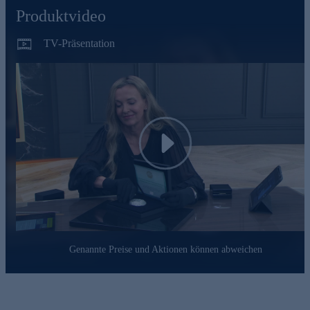
diese Münze zu einem exklusiven Sammlerstück von
Produktvideo
außergewöhnlichem Wert. Geliefert wird die Münze in einer
eleganten Originalverpackung mit Echtheitszertifikat. Ein
faszinierendes Sammlerstück, das die Schönheit der
TV-Präsentation
Meereswelt mit höchster Prägekunst verbindet und in jeder
Sammlung einen besonderen Platz verdient.
Play
Genannte Preise und Aktionen können abweichen