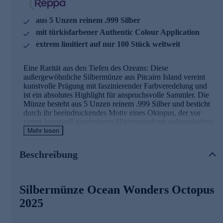
aus 5 Unzen reinem .999 Silber
mit türkisfarbener Authentic Colour Application
extrem limitiert auf nur 100 Stück weltweit
Eine Rarität aus den Tiefen des Ozeans: Diese
außergewöhnliche Silbermünze aus Pitcairn Island vereint
kunstvolle Prägung mit faszinierender Farbveredelung und
ist ein absolutes Highlight für anspruchsvolle Sammler. Die
Münze besteht aus 5 Unzen reinem .999 Silber und besticht
durch ihr beeindruckendes Motiv eines Oktopus, der vor
einem kunstvoll geschnitzten Hintergrund mit polynesischen
Mustern dargestellt wird – inspiriert von traditionellen
Mehr lesen
Maori-Holzschnitzereien. Der Meeresbereich ist mit einer
türkisfarbenen Authentic Colour Application veredelt, die
Beschreibung
dem Motiv eine besondere Tiefe und Lebendigkeit verleiht.
Mit einem Durchmesser von 65 mm und der Erhaltung
Polierte Platte (Proof) ist diese Münze ein wahres
Meisterwerk der Prägekunst. Die Rückseite zeigt das Porträt
Silbermünze Ocean Wonders Octopus
von König Charles III. und unterstreicht den offiziellen
2025
Charakter dieser Sammlermünze mit einem Nennwert von
10 Dollars. Die extrem geringe weltweite Auflage von nur
100 Stück macht diese Münze zu einem exklusiven