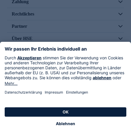
Zahlung
Rechtliches
Partner
Über HSE
Im TV
HSE International
Versand durch
Folge uns
AGB
Datenschutz
Impressum
Alle Rechte vorbehalten. Alle Preise inkl. gesetzlicher MwSt., zzgl. Versandkosten.