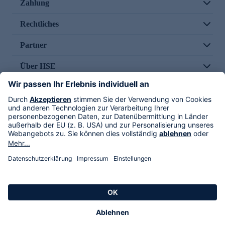
Zahlung
Rechtliches
Partner
Über HSE
Im TV
HSE International
Versand durch
Folge uns
AGB
Datenschutz
Impressum
Alle Rechte vorbehalten. Alle Preise inkl. gesetzlicher MwSt., zzgl. Versandkosten.