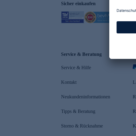
Sicher einkaufen
Service & Beratung
Z
Service & Hilfe
s
Kontakt
L
Neukundeninformationen
R
Tipps & Beratung
R
Storno & Rücknahme
K