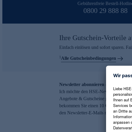
Gebührenfreie Bestell-Hotlin
0800 29 888 88
Ihre Gutschein-Vorteile a
Einfach einlösen und sofort sparen. F
1
Alle Gutscheinbedingungen
Newsletter abonnieren – 10 € Gutsch
Ich möchte den HSE-Newsletter abonni
Angebote & Gutscheine per E-Mail erh
bekommen Sie einen 10 € Gutschein. Ei
den Newsletter-E-Mails möglich.