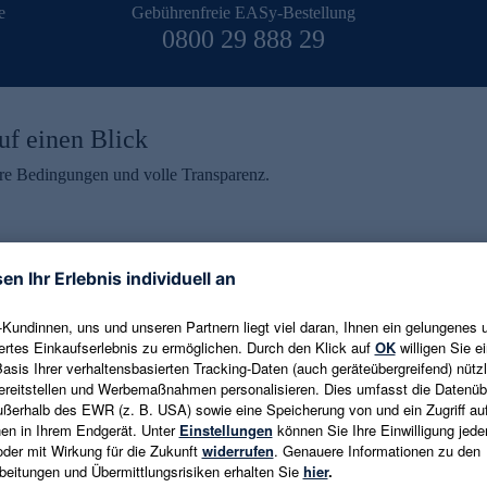
e
Gebührenfreie EASy-Bestellung
0800 29 888 29
uf einen Blick
aire Bedingungen und volle Transparenz.
ein erhalten
eren und aktuelle Trends,
E-Mail-Adresse eingeben
alten. Als Dankeschön
ne Abmeldung ist jederzeit in
Es gelten die
Datenschutzrichtlinien
un