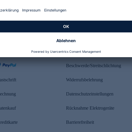
Kundenbewertung
ahlung
Rechtliches
Beschwerde/Streitschlichtung
astschrift
Widerrufsbelehrung
echnung
Datenschutzeinstellungen
atenkauf
Rücknahme Elektrogeräte
reditkarte
Barrierefreiheit