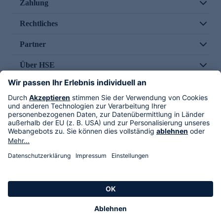
Zahlung
Rechtliches
Partner
Über HSE
Im TV
HSE International
Versand durch
Folge uns
AGB
Datenschutz
Impressum
Alle Rechte vorbehalten. Alle Preise inkl. gesetzlicher MwSt., zzgl. Versandkosten.