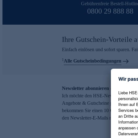
Gebührenfreie Bestell-Hotlin
0800 29 888 88
Ihre Gutschein-Vorteile a
Einfach einlösen und sofort sparen. F
1
Alle Gutscheinbedingungen
Newsletter abonnieren – 10 € Gutsch
Ich möchte den HSE-Newsletter abonni
Angebote & Gutscheine per E-Mail erh
bekommen Sie einen 10 € Gutschein. Ei
den Newsletter-E-Mails möglich.