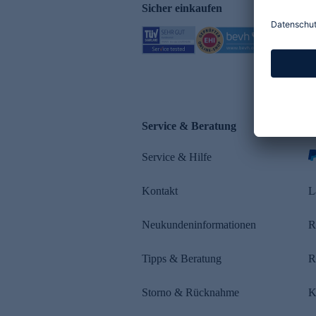
Sicher einkaufen
Service & Beratung
Z
Service & Hilfe
Kontakt
L
Neukundeninformationen
R
Tipps & Beratung
R
Storno & Rücknahme
K