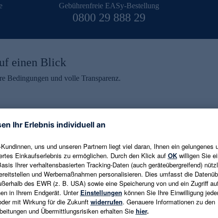
e
Gebührenfreie EASy-Bestellung
0800 29 888 29
uf einen Blick
aire Bedingungen und volle Transparenz.
ein erhalten
eren und aktuelle Trends,
E-Mail-Adresse eingeben
alten. Als Dankeschön
ne Abmeldung ist jederzeit in
Es gelten die
Datenschutzrichtlinien
un