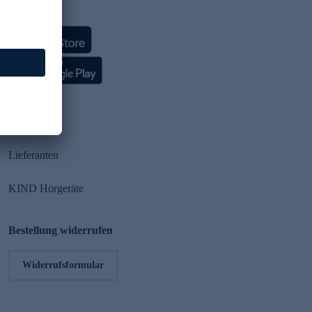
HSE App
Partner
Lieferanten
KIND Hörgeräte
Bestellung widerrufen
Widerrufsformular