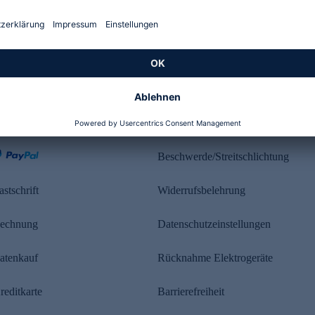
Kundenbewertung
ahlung
Rechtliches
Beschwerde/Streitschlichtung
astschrift
Widerrufsbelehrung
echnung
Datenschutzeinstellungen
atenkauf
Rücknahme Elektrogeräte
reditkarte
Barrierefreiheit