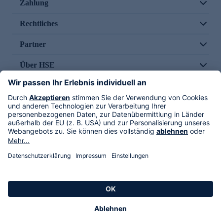
Zahlung
Rechtliches
Partner
Über HSE
Im TV
HSE International
Versand durch
Folge uns
AGB
Datenschutz
Impressum
Alle Rechte vorbehalten. Alle Preise inkl. gesetzlicher MwSt., zzgl. Versandkosten.