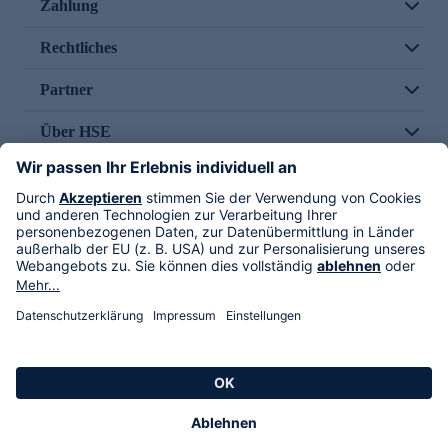
Zahlung
Rechtliches
Partner
Über HSE
Im TV
HSE International
Versand durch
Folge uns
AGB
Datenschutz
Impressum
Alle Rechte vorbehalten. Alle Preise inkl. gesetzlicher MwSt., zzgl. Versandkosten.