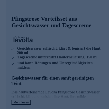
Pfingstrose Vorteilsset aus
Gesichtswasser und Tagescreme
Gesichtswasser erfrischt, klärt & tonisiert die Haut,
200 ml
Tagescreme unterstützt Hauterneuerung, 150 ml
und kann Rötungen und Unregelmäßigkeiten
mildern
Gesichtswasser für einen sanft gereinigten
Teint
Das hautverfeinernde Lavolta Pfingstrose Gesichtswasser
erfrischt, klärt und tonisiert Ihre Haut. Ihre milde
Pflegeformel mit Hyaluronsäure, Pfingstrosenextrakt,
Mehr lesen
Allantoin, Panthenol und wertvollem Damaszener-