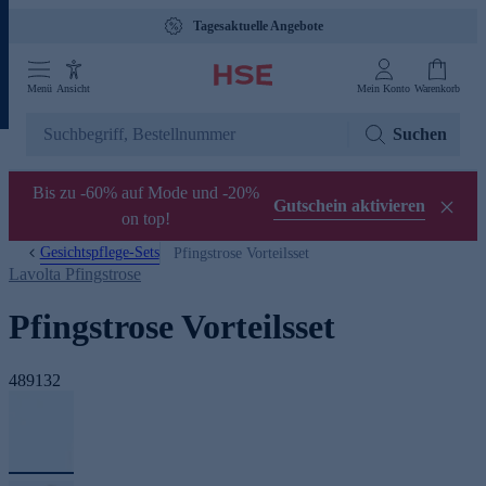
Tagesaktuelle Angebote
Menü
Ansicht
Mein Konto
Warenkorb
Suchen
Bis zu -60% auf Mode und -20%
Gutschein aktivieren
on top!
Gesichtspflege-Sets
Pfingstrose Vorteilsset
Lavolta Pfingstrose
Pfingstrose Vorteilsset
489132