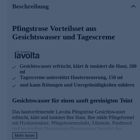
Rosenwasser bewahrt den natürlichen Säureschutzmantel
Beschreibung
der Haut. Für einen strahlend schönen, sanft gereinigten
Teint.
Die Hauptwirkstoffe des Gesichtswassers:
Pfingstrose Vorteilsset aus
Gesichtswasser und Tagescreme
- Pfingstrosenextrakt für einen harmonisierenden Teint
- Damaszenser Rosenwasser für einen erfrischten Teint mit
einem wundervollen Duft
- Hyaluronsäure speichert langfristig Feuchtigkeit
- Panthenol und Allantoin beruhigen die Haut
Gesichtswasser erfrischt, klärt & tonisiert die Haut, 200
ml
Tagescreme mit Pfingstrosen-Extrakt
Tagescreme unterstützt Hauterneuerung, 150 ml
Die Lavolta Pfingstrose Tagescreme mit Pfingstrosen-
und kann Rötungen und Unregelmäßigkeiten mildern
Extrakt kann den sichtbaren Zeichen der Hautalterung
entgegenwirken und einen wunderschönen, strahlenden
Gesichtswasser für einen sanft gereinigten Teint
Teint verleihen. Enthaltener Pfingstrosen-Extrakt unterstützt
die Erneuerungsprozesse der Haut und kann bei
Das hautverfeinernde Lavolta Pfingstrose Gesichtswasser
regelmäßiger Anwendung Hautrötungen sowie
erfrischt, klärt und tonisiert Ihre Haut. Ihre milde Pflegeformel
Unregelmäßigkeiten in der Pigmentierung mildern. Die
mit Hyaluronsäure, Pfingstrosenextrakt, Allantoin, Panthenol
Kombination aus hoch- und niedermolekularer
und wertvollem Damaszener-Rosenwasser bewahrt den
Hyaluronsäure wirkt sogar in tieferen Hautschichten
natürlichen Säureschutzmantel der Haut. Für einen strahlend
aufpolsternd. Die Haut erscheint frischer und
Mehr lesen
schönen, sanft gereinigten Teint.