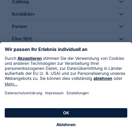
Zahlung
Rechtliches
Partner
Über HSE
Im TV
HSE International
Versand durch
Folge uns
AGB
Datenschutz
Impressum
Alle Rechte vorbehalten. Alle Preise inkl. gesetzlicher MwSt., zzgl. Versandkosten.