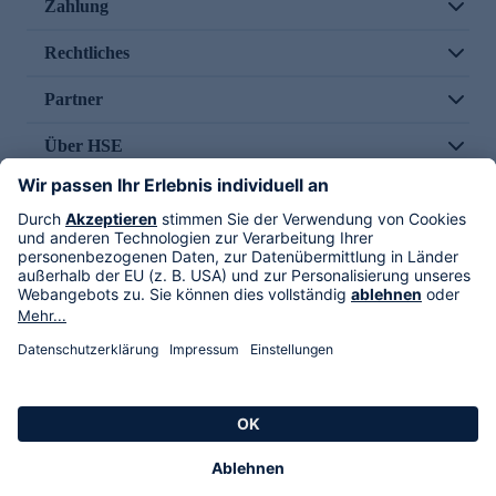
Zahlung
Rechtliches
Partner
Über HSE
Im TV
HSE International
Versand durch
Folge uns
AGB
Datenschutz
Impressum
Alle Rechte vorbehalten. Alle Preise inkl. gesetzlicher MwSt., zzgl. Versandkosten.