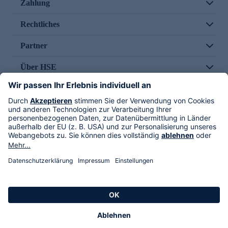
Zahlung
Rechtliches
Partner
Über HSE
Im TV
HSE International
Versand durch
Folge uns
AGB
Datenschutz
Impressum
Alle Rechte vorbehalten. Alle Preise inkl. gesetzlicher MwSt., zzgl. Versandkosten.