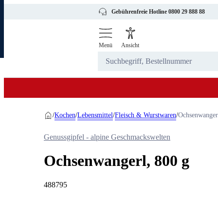
Gebührenfreie Hotline 0800 29 888 88
Menü
Ansicht
Kochen
Lebensmittel
Fleisch & Wurstwaren
/
/
/
/
Ochsenwangerl
Genussgipfel - alpine Geschmackswelten
Ochsenwangerl, 800 g
488795