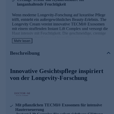
langanhaltende Feuchtigkeit
Wenn moderne Longevity-Forschung auf luxuriöse Pflege
trifft, entsteht ein außergewöhnliches Beauty-Erlebnis. The
Longevity Cream vereint innovative TECMi® Exosomen
mit einem straffenden Instant Lift Complex und versorgt die
Haut intensiv mit Feuchtigkeit. Die geschmeidige, cremige
Textur zieht schnell ein und hinterlässt ein weiches,
Mehr lesen
revitalisiertes Hautgefühl. Ideal für alle, die ihre tägliche
Pflegeroutine mit hochwirksamen Inhaltsstoffen bereichern
möchten.
Beschreibung
Innovative Gesichtspflege inspiriert
von der Longevity-Forschung
Mit pflanzlichen TECMi® Exosomen für intensive
Hauterneuerung