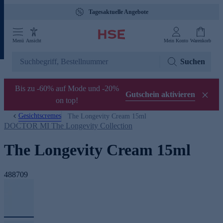
Tagesaktuelle Angebote
Menü
Ansicht
Mein Konto
Warenkorb
Suchen
Bis zu -60% auf Mode und -20%
Gutschein aktivieren
on top!
Gesichtscremes
The Longevity Cream 15ml
DOCTOR MI The Longevity Collection
The Longevity Cream 15ml
488709