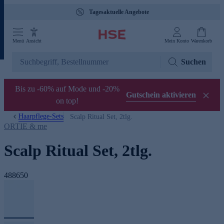
Tagesaktuelle Angebote
Menü
Ansicht
Mein Konto
Warenkorb
Suchen
Bis zu -60% auf Mode und -20%
Gutschein aktivieren
on top!
Haarpflege-Sets
Scalp Ritual Set, 2tlg.
ORTIE & me
Scalp Ritual Set, 2tlg.
488650