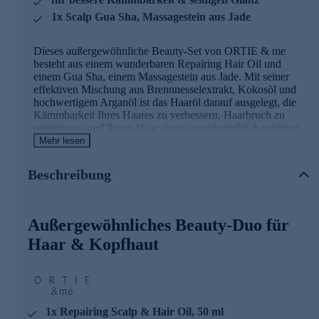
1x Scalp Gua Sha, Massagestein aus Jade
Dieses außergewöhnliche Beauty-Set von ORTIE & me
besteht aus einem wunderbaren Repairing Hair Oil und
einem Gua Sha, einem Massagestein aus Jade. Mit seiner
effektiven Mischung aus Brennnesselextrakt, Kokosöl und
hochwertigem Arganöl ist das Haaröl darauf ausgelegt, die
Kämmbarkeit Ihres Haares zu verbessern, Haarbruch zu
minimieren und Ihrem Haar einen unwiderstehlich seidigen
Glanz zu verleihen - ohne zu beschweren oder zu fetten. Der
Mehr lesen
Gua-Sha-Stein ist eine ideale Möglichkeit, das wertvolle Öl
optimal zu verteilen und einzuarbeiten.
Beschreibung
Repairing Scalp & Hair Oil: Ausgesuchte
Wirkstoffe
Außergewöhnliches Beauty-Duo für
Brennnesel-Extrakt
besitzt besonders milde und
Haar & Kopfhaut
hautverträgliche Eigenschaften, verleiht ein gepflegtes
Gefühl auf der Kopfhaut und bringt die Kopfhaut wieder
in Balance.
Kokosöl
legt sich wie ein schützender Film um das Haar
und pflegt trockene und spröde Haare seidig weich. Es
1x Repairing Scalp & Hair Oil, 50 ml
verbessert die Kämmbarkeit, dadurch wird der