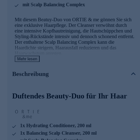
mit Scalp Balancing Complex
Mit diesem Beatuy-Duo von ORTIE & me gönnen Sie sich
eine exklusive Haarpflege. Der Cleanser verwöhnt durch
eine intensive Kopfhautreinigung, die Hautschüppchen und
Styling-Rückstände intensiv und dennoch schonend entfernt.
Der enthaltene Scalp Balancing Complex kann die
Haardichte steigern, Haarausfall reduzieren und das
Haarwachstum anregen.
Der ORTIE & me Hydrating Conditioner versorgt Ihr Haar
Mehr lesen
mit wertvollen Inhaltsstoffen. Die milde Formel nährt Ihre
Haarlängen und -spitzen und kann für eine gesteigerte
Beschreibung
Haardichte sorgen. Abgerundet wird die Spülung durch
Grüntee-Extrakt, Aloe Vera und D-Panthenol, die das Haar
samtig-weich machen, seine Kämmbarkeit verbessern und
Spliss vorbeugen. Erleben Sie mit unserem Conditioner
Duftendes Beauty-Duo für Ihr Haar
glänzendes und geschmeidiges Haar, ohne dass es sich
beschwert anfühlt.
Die Hauptinhaltsstoffe im Überblick
1x Hydrating Conditioner, 200 ml
Scalp Balancing Complex
ist eine einzigartige 3er
1x Balancing Scalp Cleanser, 200 ml
Wirkstoffkombination aus Brennnesselextrakt,