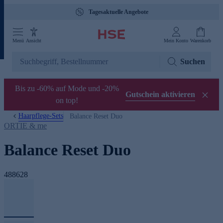
Tagesaktuelle Angebote
Menü
Ansicht
Mein Konto
Warenkorb
Suchen
Bis zu -60% auf Mode und -20%
Gutschein aktivieren
on top!
Haarpflege-Sets
Balance Reset Duo
ORTIE & me
Balance Reset Duo
488628