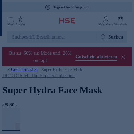
Tagesaktuelle Angebote
Menü
Ansicht
Mein Konto
Warenkorb
Suchen
Bis zu -60% auf Mode und -20%
Gutschein aktivieren
on top!
Gesichtsmasken
Super Hydra Face Mask
DOCTOR MI The Booster Collection
Super Hydra Face Mask
488603