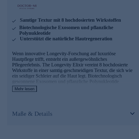
Samtige Textur mit 8 hochdosierten Wirkstoffen
Biotechnologische Exosomen und pflanzliche
Polynukleotide
Unterstützt die natürliche Hautregeneration
Wenn innovative Longevity-Forschung auf luxuriöse
Hautpflege trifft, entsteht ein außergewöhnliches
Pflegeerlebnis. The Longevity Elixir vereint 8 hochdosierte
Wirkstoffe in einer samtig-geschmeidigen Textur, die sich wie
ein seidiger Schleier auf die Haut legt. Biotechnologisch
gewonnene Exosomen und pflanzliche Polynukleotide
unterstützen die natürlichen Regenerationsprozesse, während
Mehr lesen
ein Signalpeptid dazu beiträgt, Mimikfalten zu reduzieren. Das
hochkonzentrierte Elixier verleiht der Haut neue Strahlkraft
und sorgt für ein sichtbar gepflegtes, frisches Hautbild – für
eine Ausstrahlung, die von innen zu leuchten scheint.
Maße & Details