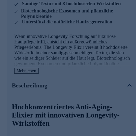
Samtige Textur mit 8 hochdosierten Wirkstoffen
Biotechnologische Exosomen und pflanzliche
Polynukleotide
Unterstützt die natürliche Hautregeneration
Wenn innovative Longevity-Forschung auf luxuriöse
Hautpflege trifft, entsteht ein außergewöhnliches
Pflegeerlebnis. The Longevity Elixir vereint 8 hochdosierte
Wirkstoffe in einer samtig-geschmeidigen Textur, die sich
wie ein seidiger Schleier auf die Haut legt. Biotechnologisch
gewonnene Exosomen und pflanzliche Polynukleotide
unterstützen die natürlichen Regenerationsprozesse, während
Mehr lesen
ein Signalpeptid dazu beiträgt, Mimikfalten zu reduzieren.
Das hochkonzentrierte Elixier verleiht der Haut neue
Beschreibung
Strahlkraft und sorgt für ein sichtbar gepflegtes, frisches
Hautbild – für eine Ausstrahlung, die von innen zu leuchten
scheint.
Hochkonzentriertes Anti-Aging-
Elixier mit innovativen Longevity-
Wirkstoffen