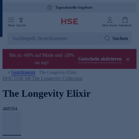
Tagesaktuelle Angebote
Menü
Ansicht
Mein Konto
Warenkorb
Suchen
Bis zu -60% auf Mode und -20%
Gutschein aktivieren
on top!
Gesichtsseren
The Longevity Elixir
DOCTOR MI The Longevity Collection
The Longevity Elixir
488594