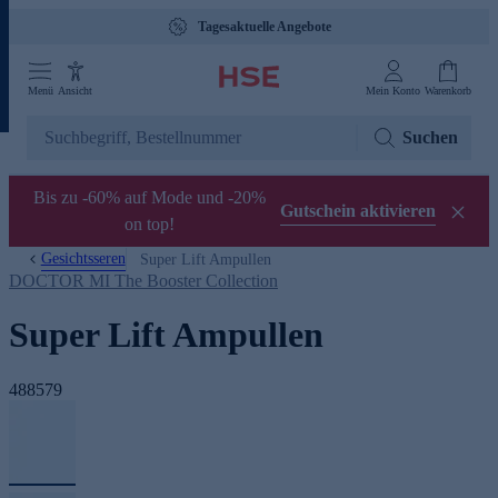
Tagesaktuelle Angebote
Menü
Ansicht
Mein Konto
Warenkorb
Suchen
Bis zu -60% auf Mode und -20%
Gutschein aktivieren
on top!
Gesichtsseren
Super Lift Ampullen
DOCTOR MI The Booster Collection
Super Lift Ampullen
488579