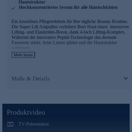
Hautstruktur
Hochkonzentriertes Serum für alle Hautschichten
Ein luxuriöses Pflegeerlebnis für Ihre tägliche Beauty-Routine.
Die Super Lift Ampullen verleihen Ihrer Haut einen intensiven
Lifting- und Elastizitäts-Boost, dank 4-fach Lifting-Komplex.
Während die innovative Peptid-Technologie das dermale
Fasernetz stärkt, feine Linien glättet und die Hautstruktur
verfeinert.
Die hochkonzentrierte, flüssige Textur zieht schnell ein und
Mehr lesen
versorgt alle Hautschichten mit wertvollen Wirkstoffen. Feine
Linien werden optisch gemildert, die Hautstruktur verfeinert
sich spürbar.
Maße & Details
Produktvideo
TV-Präsentation