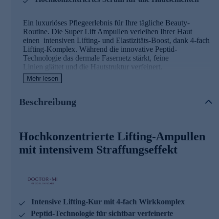
Ein luxuriöses Pflegeerlebnis für Ihre tägliche Beauty-
Routine. Die Super Lift Ampullen verleihen Ihrer Haut
einen intensiven Lifting- und Elastizitäts-Boost, dank 4-fach
Lifting-Komplex. Während die innovative Peptid-
Technologie das dermale Fasernetz stärkt, feine
Linien glättet und die Hautstruktur verfeinert.
Die hochkonzentrierte, flüssige Textur zieht schnell ein und
Mehr lesen
versorgt alle Hautschichten mit wertvollen Wirkstoffen.
Feine Linien werden optisch gemildert, die Hautstruktur
Beschreibung
verfeinert sich spürbar.
Hochkonzentrierte Lifting-Ampullen
mit intensivem Straffungseffekt
Intensive Lifting-Kur mit 4-fach Wirkkomplex
Peptid-Technologie für sichtbar verfeinerte