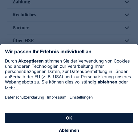
Zahlung
Rechtliches
Partner
Über HSE
Im TV
HSE International
Versand durch
Folge uns
AGB
Datenschutz
Impressum
Alle Rechte vorbehalten. Alle Preise inkl. gesetzlicher MwSt., zzgl. Versandkosten.