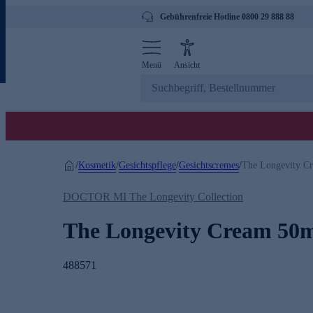
Gebührenfreie Hotline 0800 29 888 88
Menü
Ansicht
Kosmetik
Gesichtspflege
Gesichtscremes
/
/
/
/
The Longevity C
DOCTOR MI The Longevity Collection
The Longevity Cream 50
488571