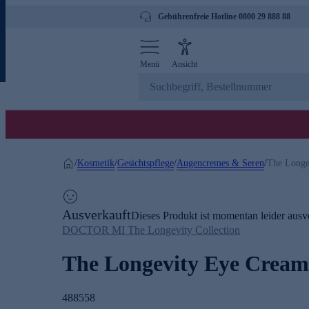
Gebührenfreie Hotline 0800 29 888 88
Menü
Ansicht
Kosmetik
Gesichtspflege
Augencremes & Seren
/
/
/
/
The Longe
Ausverkauft
Dieses Produkt ist momentan leider ausve
DOCTOR MI The Longevity Collection
The Longevity Eye Cream
488558