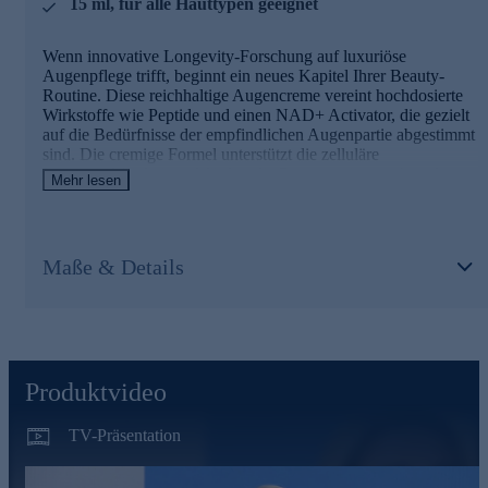
15 ml, für alle Hauttypen geeignet
Wenn innovative Longevity-Forschung auf luxuriöse
Augenpflege trifft, beginnt ein neues Kapitel Ihrer Beauty-
Routine. Diese reichhaltige Augencreme vereint hochdosierte
Wirkstoffe wie Peptide und einen NAD+ Activator, die gezielt
auf die Bedürfnisse der empfindlichen Augenpartie abgestimmt
sind. Die cremige Formel unterstützt die zelluläre
Leistungsfähigkeit und fördert die Regeneration, während
Mehr lesen
weichzeichnende Pigmente sofort für einen frischen Blick
sorgen.
Jetzt bequem online bestellen und ausprobieren ... Sie
Maße & Details
werden begeistert sein.
Produktvideo
TV-Präsentation