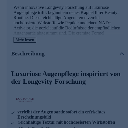
Wenn innovative Longevity-Forschung auf luxuriöse
Augenpflege trifft, beginnt ein neues Kapitel Ihrer Beauty-
Routine. Diese reichhaltige Augencreme vereint
hochdosierte Wirkstoffe wie Peptide und einen NAD+
Activator, die gezielt auf die Bedürfnisse der empfindlichen
Augenpartie abgestimmt sind. Die cremige Formel
unterstützt die zelluläre Leistungsfähigkeit und fördert die
Mehr lesen
Regeneration, während weichzeichnende Pigmente sofort
für einen frischen Blick sorgen.
Beschreibung
Jetzt bequem online bestellen und ausprobieren ... Sie
werden begeistert sein.
Luxuriöse Augenpflege inspiriert von
der Longevity-Forschung
verleiht der Augenpartie sofort ein erfrischtes
Erscheinungsbild
reichhaltige Textur mit hochdosierten Wirkstoffen