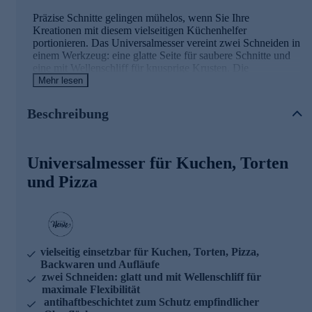
Präzise Schnitte gelingen mühelos, wenn Sie Ihre
Kreationen mit diesem vielseitigen Küchenhelfer
portionieren. Das Universalmesser vereint zwei Schneiden in
einem Werkzeug: eine glatte Seite für saubere Schnitte und
eine mit Wellenschliff für knusprige Krusten. Die
Antihaftbeschichtung gleitet sanft durch Ihre Backwerke,
Mehr lesen
ohne an beschichteten Formen oder Blechen Spuren zu
hinterlassen. Der ergonomisch geformte Griff liegt sicher in
Beschreibung
der Hand und ermöglicht präzises Arbeiten beim Schneiden
und Servieren. So werden Ihre Gäste nicht nur von Ihren
kulinarischen Künsten begeistert sein.
Universalmesser für Kuchen, Torten
und Pizza
vielseitig einsetzbar für Kuchen, Torten, Pizza,
Backwaren und Aufläufe
zwei Schneiden: glatt und mit Wellenschliff für
maximale Flexibilität
antihaftbeschichtet zum Schutz empfindlicher