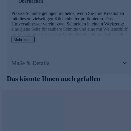
Oberflächen
Präzise Schnitte gelingen mühelos, wenn Sie Ihre Kreationen
mit diesem vielseitigen Küchenhelfer portionieren. Das
Universalmesser vereint zwei Schneiden in einem Werkzeug:
eine glatte Seite für saubere Schnitte und eine mit Wellenschliff
für knusprige Krusten. Die Antihaftbeschichtung gleitet sanft
durch Ihre Backwerke, ohne an beschichteten Formen oder
Mehr lesen
Blechen Spuren zu hinterlassen. Der ergonomisch geformte
Griff liegt sicher in der Hand und ermöglicht präzises Arbeiten
beim Schneiden und Servieren. So werden Ihre Gäste nicht nur
von Ihren kulinarischen Künsten begeistert sein.
Maße & Details
Das könnte Ihnen auch gefallen