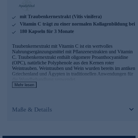
AyudaVital - einfach, pflanzlich, ayurvedisch
mit Traubenkernextrakt (Vitis vinifera)
AyudaVital macht die Erfahrungen der ayurvedischen
Pflanzenlehre für den Alltag nutzbar. Dem Team von
Vitamin C trägt zu einer normalen Kollagenbildung bei
AyudaVital ist es besonders wichtig, dass Sie genau wissen,
180 Kapseln für 3 Monate
was Sie einnehmen. Deshalb folgt jedes Produkt dem
Prinzip der stringenten Einfachheit: Ein pflanzlicher
Hauptinhaltsstoff, ein ergänzender Mikronährstoff. Nicht
Traubenkernextrakt mit Vitamin C ist ein wertvolles
mehr. Was keinen Beitrag leistet, kommt nicht in die Kapsel.
Nahrungsergänzungsmittel mit Pflanzenextrakten und Vitamin
C. Traubenkernextrakt enthält oligomere Proanthocyanidine
Bestellen Sie gleich hier ganz bequem im Onlineshop.
(OPC), natürliche Polyphenole aus den Kernen roter
Weintrauben. Weintrauben und Wein wurden bereits im antiken
Griechenland und Ägypten in traditionellen Anwendungen für
die Wundbehandlung verwendet.
Mehr lesen
OPC mit Vitamin C - Zutaten und Wirkstoffe
Traubenkernextrakt (Vitis vinifera) - 300 mg pro
Maße & Details
Tagesdosis, standardisiert auf =95 % OPC
Vitamin C - 80 mg pro Tagesdosis (100 % NRV)
Vitamin C trägt zu einer normalen Kollagenbildung für eine
normale Funktion der Haut bei