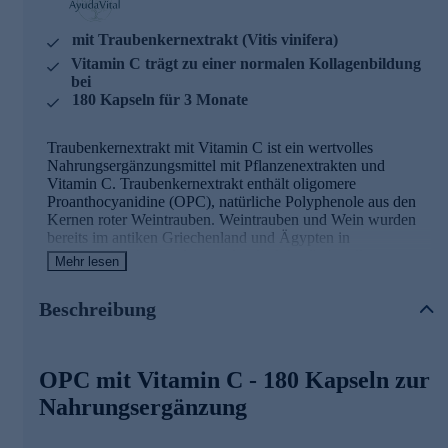
mit Traubenkernextrakt (Vitis vinifera)
Vitamin C trägt zu einer normalen Kollagenbildung
bei
180 Kapseln für 3 Monate
Traubenkernextrakt mit Vitamin C ist ein wertvolles
Nahrungsergänzungsmittel mit Pflanzenextrakten und
Vitamin C. Traubenkernextrakt enthält oligomere
Proanthocyanidine (OPC), natürliche Polyphenole aus den
Kernen roter Weintrauben. Weintrauben und Wein wurden
bereits im antiken Griechenland und Ägypten in
traditionellen Anwendungen für die Wundbehandlung
Mehr lesen
verwendet.
Beschreibung
OPC mit Vitamin C - Zutaten und Wirkstoffe
Traubenkernextrakt (Vitis vinifera) - 300 mg pro
Tagesdosis, standardisiert auf =95 % OPC
OPC mit Vitamin C - 180 Kapseln zur
Vitamin C - 80 mg pro Tagesdosis (100 % NRV)
Nahrungsergänzung
Vitamin C trägt zu einer normalen Kollagenbildung für
eine normale Funktion der Haut bei