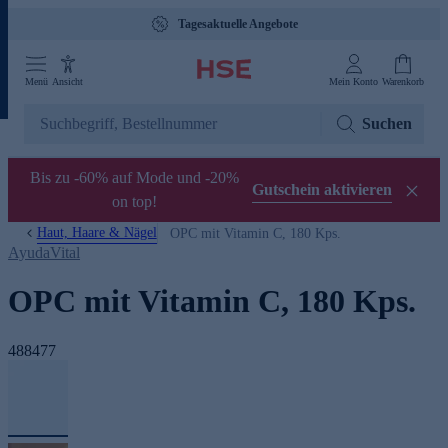
Tagesaktuelle Angebote
Menü
Ansicht
Mein Konto
Warenkorb
Suchen
Bis zu -60% auf Mode und -20%
Gutschein aktivieren
on top!
Haut, Haare & Nägel
OPC mit Vitamin C, 180 Kps.
AyudaVital
OPC mit Vitamin C, 180 Kps.
488477