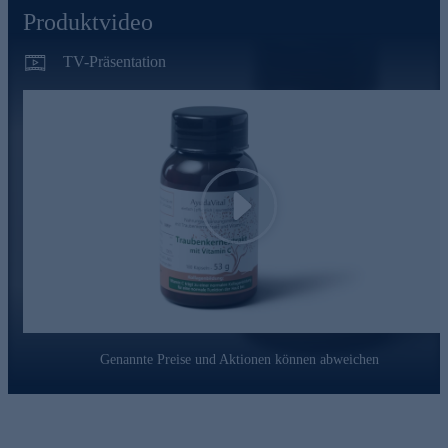
AyudaVital - einfach, pflanzlich, ayurvedisch
Produktvideo
AyudaVital macht die Erfahrungen der ayurvedischen
Pflanzenlehre für den Alltag nutzbar. Dem Team von
TV-Präsentation
AyudaVital ist es besonders wichtig, dass Sie genau wissen,
was Sie einnehmen. Deshalb folgt jedes Produkt dem Prinzip
der stringenten Einfachheit: Ein pflanzlicher Hauptinhaltsstoff,
ein ergänzender Mikronährstoff. Nicht mehr. Was keinen
Beitrag leistet, kommt nicht in die Kapsel.
Bestellen Sie gleich hier ganz bequem im Onlineshop.
Play
Genannte Preise und Aktionen können abweichen