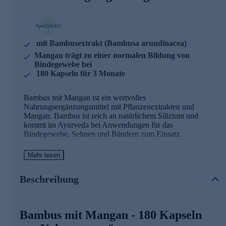
mit Bambusextrakt (Bambusa arundinacea)
Mangan trägt zu einer normalen Bildung von
Bindegewebe bei
180 Kapseln für 3 Monate
Bambus mit Mangan ist ein wertvolles
Nahrungsergänzungsmittel mit Pflanzenextrakten und
Mangan. Bambus ist reich an natürlichem Silizium und
kommt im Ayurveda bei Anwendungen für das
Bindegewebe, Sehnen und Bändern zum Einsatz.
Bambus mit Mangan - Zutaten und
Mehr lesen
Wirkstoffe
Beschreibung
Bambusextrakt (Bambusa arundinacea) –-200 mg pro
Tagesdosis, davon Silizium 65 mg
Mangan - 0,5 mg pro Tagesdosis
Bambus mit Mangan - 180 Kapseln
Mangan trägt zu einer normalen Bildung von
Bindegewebe bei