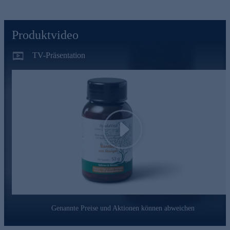
AyudaVital - einfach, pflanzlich, ayurvedisch
Produktvideo
AyudaVital macht die Erfahrungen der ayurvedischen
Pflanzenlehre für den Alltag nutzbar. Dem Team von
AyudaVital ist es besonders wichtig, dass Sie genau wissen,
TV-Präsentation
was Sie einnehmen. Deshalb folgt jedes Produkt dem Prinzip
der stringenten Einfachheit: Ein pflanzlicher Hauptinhaltsstoff,
ein ergänzender Mikronährstoff. Nicht mehr. Was keinen
Beitrag leistet, kommt nicht in die Kapsel.
Bestellen Sie gleich hier ganz bequem im Onlineshop.
Play
Genannte Preise und Aktionen können abweichen