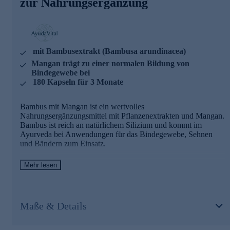
zur Nahrungsergänzung
AyudaVital - einfach, pflanzlich, ayurvedisch
AyudaVital macht die Erfahrungen der ayurvedischen
Pflanzenlehre für den Alltag nutzbar. Dem Team von
mit Bambusextrakt (Bambusa arundinacea)
AyudaVital ist es besonders wichtig, dass Sie genau wissen,
Mangan trägt zu einer normalen Bildung von
was Sie einnehmen. Deshalb folgt jedes Produkt dem
Bindegewebe bei
Prinzip der stringenten Einfachheit: Ein pflanzlicher
180 Kapseln für 3 Monate
Hauptinhaltsstoff, ein ergänzender Mikronährstoff. Nicht
mehr. Was keinen Beitrag leistet, kommt nicht in die Kapsel.
Bambus mit Mangan ist ein wertvolles
Bestellen Sie gleich hier ganz bequem im Onlineshop.
Nahrungsergänzungsmittel mit Pflanzenextrakten und Mangan.
Bambus ist reich an natürlichem Silizium und kommt im
Ayurveda bei Anwendungen für das Bindegewebe, Sehnen
und Bändern zum Einsatz.
Bambus mit Mangan - Zutaten und Wirkstoffe
Mehr lesen
Bambusextrakt (Bambusa arundinacea) –-200 mg pro
Tagesdosis, davon Silizium 65 mg
Mangan - 0,5 mg pro Tagesdosis
Maße & Details
Mangan trägt zu einer normalen Bildung von Bindegewebe
bei