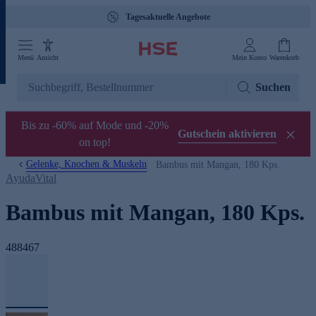
Tagesaktuelle Angebote
Menü
Ansicht
Mein Konto
Warenkorb
Suchen
Bis zu -60% auf Mode und -20%
Gutschein aktivieren
on top!
Gelenke, Knochen & Muskeln
Bambus mit Mangan, 180 Kps.
AyudaVital
Bambus mit Mangan, 180 Kps.
488467