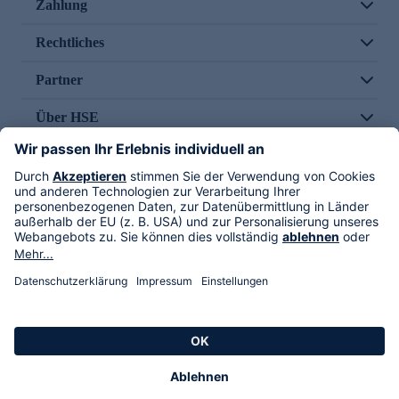
Zahlung
Rechtliches
Partner
Über HSE
Im TV
HSE International
Versand durch
Folge uns
AGB
Datenschutz
Impressum
Alle Rechte vorbehalten. Alle Preise inkl. gesetzlicher MwSt., zzgl. Versandkosten.