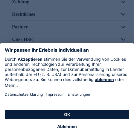
Zahlung
Rechtliches
Partner
Über HSE
Im TV
HSE International
Versand durch
Folge uns
AGB
Datenschutz
Impressum
Alle Rechte vorbehalten. Alle Preise inkl. gesetzlicher MwSt., zzgl. Versandkosten.