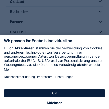
Zahlung
Rechtliches
Partner
Über HSE
Im TV
HSE International
Versand durch
Folge uns
AGB
Datenschutz
Impressum
Alle Rechte vorbehalten. Alle Preise inkl. gesetzlicher MwSt., zzgl. Versandkosten.