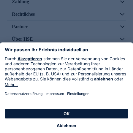
Zahlung
Rechtliches
Partner
Über HSE
Im TV
HSE International
Versand durch
Folge uns
AGB
Datenschutz
Impressum
Alle Rechte vorbehalten. Alle Preise inkl. gesetzlicher MwSt., zzgl. Versandkosten.