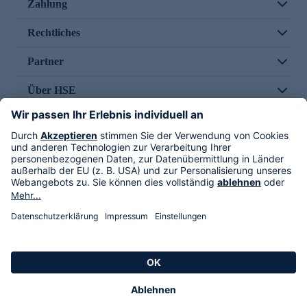
Zahlung
Rechtliches
Partner
Über HSE
Im TV
HSE International
Versand durch
Folge uns
AGB
Datenschutz
Impressum
Alle Rechte vorbehalten. Alle Preise inkl. gesetzlicher MwSt., zzgl. Versandkosten.