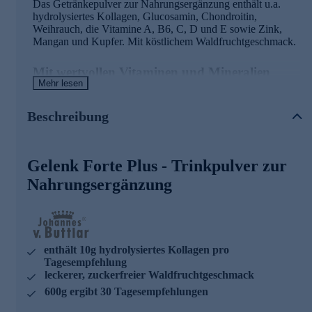
Das Getränkepulver zur Nahrungsergänzung enthält u.a.
hydrolysiertes Kollagen, Glucosamin, Chondroitin,
Weihrauch, die Vitamine A, B6, C, D und E sowie Zink,
Mangan und Kupfer. Mit köstlichem Waldfruchtgeschmack.
Mit wertvollen Vitaminen und Mineralien
Mehr lesen
Vitamin C trägt zu einer normalen Kollagenbildung für
eine normale Knorpelfunktion bei
Beschreibung
Vitamin C trägt dazu bei, die Zellen vor oxidativem
Stress zu schützen
Kupfer trägt zur Erhaltung von normalem Bindegewebe
bei
Gelenk Forte Plus - Trinkpulver zur
Mangan trägt zu einer normalen Bindegewebsbildung
Nahrungsergänzung
bei
Vitamin A hat eine Funktion bei der Zellspezialisierung
Vitamin D hat eine Funktion bei der Zellteilung
Zink trägt zu einer normalen Eiweißsynthese bei
enthält 10g hydrolysiertes Kollagen pro
Johannes von Buttlar - ausgezeichnete
Tagesempfehlung
Nahrungsergänzung
leckerer, zuckerfreier Waldfruchtgeschmack
600g ergibt 30 Tagesempfehlungen
Der international bekannte Bestsellerautor Johannes Baron
von Buttlar begann seine Karriere als Mitarbeiter eines