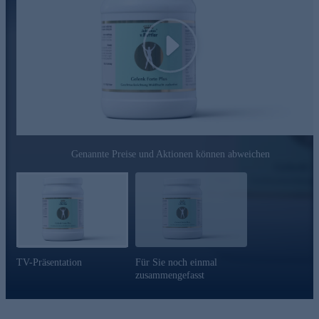
die Altersforschung war. Auf dem Gebiet der Gerontologie
erhielt er viele Auszeichnungen Sein besonderes Interesse gilt
der Möglichkeit, durch hochwertige Nahrungsergänzung die
Gesundheit und Vitalität bis ins hohe Alter zu erhalten. Als
Play
logische Konsequenz präsentiert der sympathische Experte
hochwertige Nahrungsergänzungsprodukte bei HSE, mit viel
Idealismus und dem treffenden Motto „den Jahren mehr Leben
geben“®.
Bestellen Sie gleich hier ganz bequem online.
Genannte Preise und Aktionen können abweichen
TV-Präsentation
Für Sie noch einmal
zusammengefasst