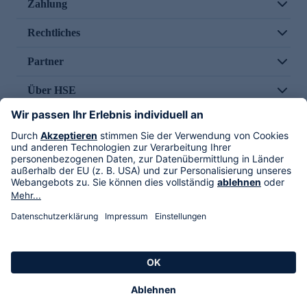
Zahlung
Rechtliches
Partner
Über HSE
Im TV
HSE International
Versand durch
Folge uns
AGB
Datenschutz
Impressum
Alle Rechte vorbehalten. Alle Preise inkl. gesetzlicher MwSt., zzgl. Versandkosten.