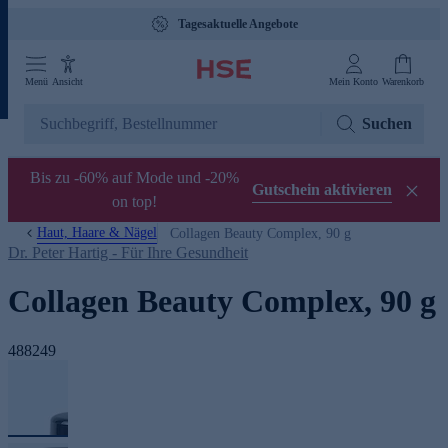
Tagesaktuelle Angebote
Menü
Ansicht
Mein Konto
Warenkorb
Suchen
Bis zu -60% auf Mode und -20%
Gutschein aktivieren
on top!
Haut, Haare & Nägel
Collagen Beauty Complex, 90 g
Dr. Peter Hartig - Für Ihre Gesundheit
Collagen Beauty Complex, 90 g
488249