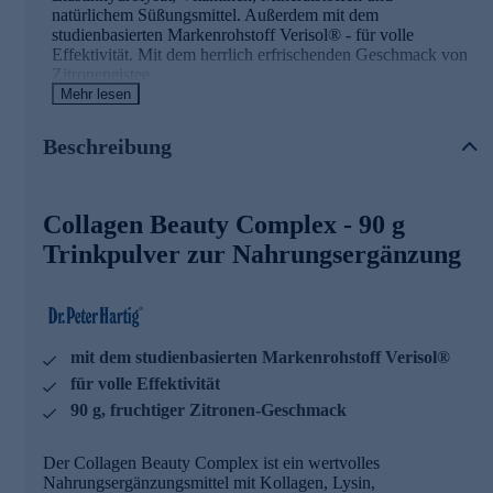
natürlichem Süßungsmittel. Außerdem mit dem
studienbasierten Markenrohstoff Verisol® - für volle
Effektivität. Mit dem herrlich erfrischenden Geschmack von
Zitroneneistee.
Mehr lesen
Collagen Beauty Complex - die Wirkstoffe
Beschreibung
Biotin, Zink, Vitamin A, B2 und B3 tragen zur
Erhaltung normaler Haut bei
Mangan und Kupfer tragen zur Erhaltung von normalem
Collagen Beauty Complex - 90 g
Bindegewebe bei
Vitamin C trägt zu einer normalen Kollagenbildung für
Trinkpulver zur Nahrungsergänzung
eine normale Funktion der Haut bei
Vitamin C trägt zu einem normalen Energiestoffwechsel
bei
Dr. Peter Hartig® forscht für Ihre Gesundheit
mit dem studienbasierten Markenrohstoff Verisol®
für volle Effektivität
Seit knapp 40 Jahren steht der Name Dr. Peter Hartig® für
die Erforschung von Mikroalgen und die Entwicklung von
90 g, fruchtiger Zitronen-Geschmack
Nahrungsergänzungsmitteln. Seine Inspiration und
Motivation findet er in der Natur selbst – dem Wasser und
Der Collagen Beauty Complex ist ein wertvolles
den Pflanzen. Gemeinsam mit seinem Wissenschaftsteam
Nahrungsergänzungsmittel mit Kollagen, Lysin,
lässt er altes Wissen und moderne Forschung harmonisch