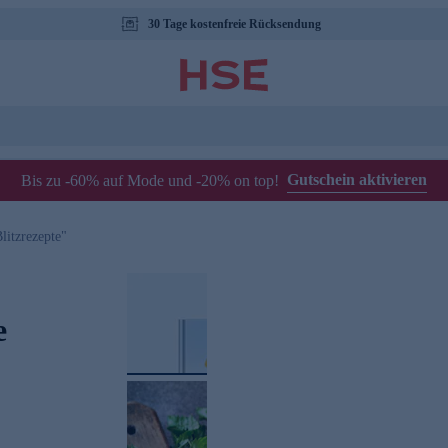
30 Tage kostenfreie Rücksendung
Gutschein aktivieren
Bis zu -60% auf Mode und -20% on top!
itzrezepte"
e