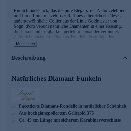
Ein Schmuckstück, das die pure Eleganz der Natur zelebriert
und Ihren Look mit zeitloser Raffinesse bereichert. Dieses
außergewöhnliche Collier aus der Linie Goldmaster von
Sogni d'oro vereint natürliche Diamanten in einer Fassung,
die Luxus und Tragbarkeit perfekt miteinander verbindet.
Zahlreiche facettierte Diamant-Rondelle in strahlendem
Weiß sind auf einen Stahldraht gefädelt und bilden eine
Mehr lesen
durchgehende Kette voller Brillanz. Die natürlichen
Diamanten mit einem Gesamtgewicht von ca. 14,00 ct
Beschreibung
schimmern bei jedem Lichteinfall und verleihen diesem
Schmuckstück seinen unverwechselbaren Charakter. Jeder
einzelne Edelstein ist im Facettenschliff veredelt, sodass das
Collier mit jedem Ihrer Schritte sanft funkelt. Der
Natürliches Diamant-Funkeln
hochglanzpolierte Karabinerverschluss aus Gelbgold 375
setzt einen eleganten Akzent und sorgt für sicheren Halt. Mit
einer Länge von ca. 45 cm schmiegt sich das Collier
harmonisch an Ihr Dekolleté und wird zum perfekten
Begleiter für festliche Anlässe ebenso wie für stilvolle
Alltagsmomente. Was die Qualität unserer Schmuckstücke
Facettierte Diamant-Rondelle in natürlicher Schönheit
angeht, gehen wir keine Kompromisse ein. Aus diesem
Aus hochglanzpoliertem Gelbgold 375
Grund werden unsere Schmuckwaren von unserer
Ca. 45 cm Länge mit sicherem Karabinerverschluss
Qualitätssicherung und seitens des Lieferanten strengsten
Prüfprozessen unterzogen. Unter anderem beinhalten unsere