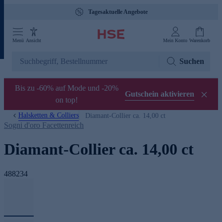
Tagesaktuelle Angebote
Menü
Ansicht
Mein Konto
Warenkorb
Suchen
Bis zu -60% auf Mode und -20%
Gutschein aktivieren
on top!
Halsketten & Colliers
Diamant-Collier ca. 14,00 ct
Sogni d'oro Facettenreich
Diamant-Collier ca. 14,00 ct
488234