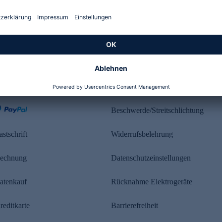
Kundenbewertung
ahlung
Rechtliches
Beschwerde/Streitschlichtung
astschrift
Widerrufsbelehrung
echnung
Datenschutzeinstellungen
atenkauf
Rücknahme Elektrogeräte
reditkarte
Barrierefreiheit