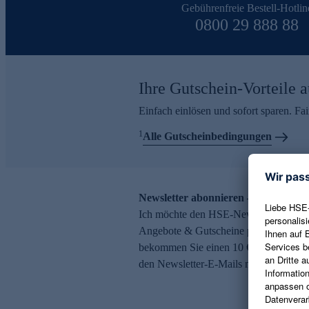
Gebührenfreie Bestell-Hotlin
0800 29 888 88
Ihre Gutschein-Vorteile a
Einfach einlösen und sofort sparen. F
1
Alle Gutscheinbedingungen
Newsletter abonnieren – 10 € Gutsch
Ich möchte den HSE-Newsletter abonni
Angebote & Gutscheine per E-Mail erh
bekommen Sie einen 10 € Gutschein. Ei
den Newsletter-E-Mails möglich.