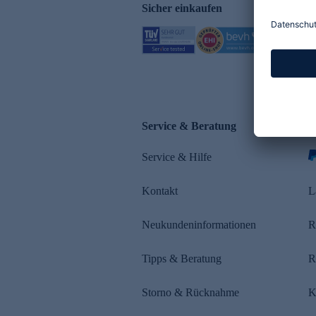
Sicher einkaufen
Service & Beratung
Z
Service & Hilfe
s
Kontakt
L
Neukundeninformationen
R
Tipps & Beratung
R
Storno & Rücknahme
K