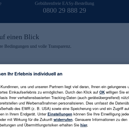
e
Gebührenfreie EASy-Bestellung
0800 29 888 29
uf einen Blick
aire Bedingungen und volle Transparenz.
ein erhalten
eren und aktuelle Trends,
E-Mail-Adresse eingeben
alten. Als Dankeschön
ne Abmeldung ist jederzeit in
Es gelten die
Datenschutzrichtlinien
un