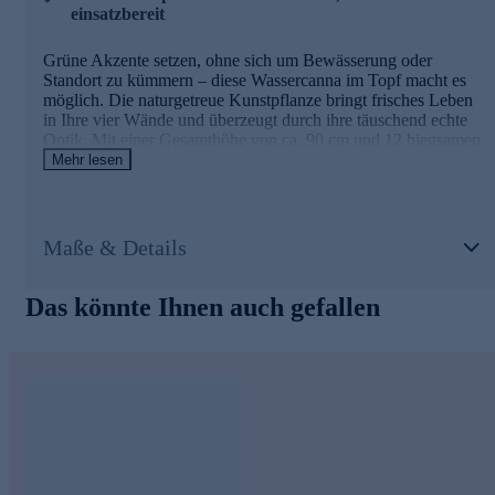
einsatzbereit
Grüne Akzente setzen, ohne sich um Bewässerung oder
Standort zu kümmern – diese Wassercanna im Topf macht es
möglich. Die naturgetreue Kunstpflanze bringt frisches Leben
in Ihre vier Wände und überzeugt durch ihre täuschend echte
Optik. Mit einer Gesamthöhe von ca. 90 cm und 12 biegsamen
Blättern lässt sie sich nach Ihren Wünschen gestalten. Der
Mehr lesen
mitgelieferte Topf ist bereits mit künstlicher Erde abgedeckt
und kann durch einen passenden Übertopf ergänzt werden. So
holen Sie sich dauerhaft schöne Dekoration ins Haus, die
weder welkt noch besondere Pflege benötigt.
Maße & Details
Das könnte Ihnen auch gefallen