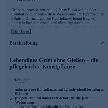
Grüne Akzente setzen, ohne sich um Bewässerung oder
Standort zu kümmern – diese Wassercanna im Topf macht es
möglich. Die naturgetreue Kunstpflanze bringt frisches
Leben in Ihre vier Wände und überzeugt durch ihre
täuschend echte Optik. Mit einer Gesamthöhe von ca. 90 cm
und 12 biegsamen Blättern lässt sie sich nach Ihren
Mehr lesen
Wünschen gestalten. Der mitgelieferte Topf ist bereits mit
künstlicher Erde abgedeckt und kann durch einen passenden
Beschreibung
Übertopf ergänzt werden. So holen Sie sich dauerhaft
schöne Dekoration ins Haus, die weder welkt noch
besondere Pflege benötigt.
Lebendiges Grün ohne Gießen – die
pflegeleichte Kunstpflanze
naturgetreue Blattpflanze mit 12 individuell formbaren
Blättern
pflegeleicht und dauerhaft dekorativ für jeden
Wohnraum
inklusive Topf mit künstlicher Erde, sofort