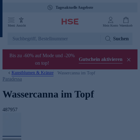
Tagesaktuelle Angebote
Menü
Ansicht
Mein Konto
Warenkorb
Suchen
Bis zu -60% auf Mode und -20%
Gutschein aktivieren
on top!
Kunstblumen & Kränze
Wassercanna im Topf
Paradessa
Wassercanna im Topf
487957