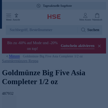
Tagesaktuelle Angebote
Menü
Ansicht
Mein Konto
Warenkorb
Suchen
Bis zu -60% auf Mode und -20%
Gutschein aktivieren
on top!
Münzen
Goldmünze Big Five Asia Completer 1/2 oz
Sammlermünzen Reppa
Goldmünze Big Five Asia
Completer 1/2 oz
487932