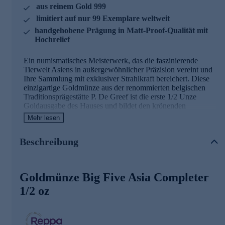
aus reinem Gold 999
limitiert auf nur 99 Exemplare weltweit
handgehobene Prägung in Matt-Proof-Qualität mit
Hochrelief
Ein numismatisches Meisterwerk, das die faszinierende
Tierwelt Asiens in außergewöhnlicher Präzision vereint und
Ihre Sammlung mit exklusiver Strahlkraft bereichert. Diese
einzigartige Goldmünze aus der renommierten belgischen
Traditionsprägestätte P. De Greef ist die erste 1/2 Unze
Goldausgabe des Hauses und bildet den krönenden
Abschluss der beliebten Big Five Asia Serie. Auf der
Mehr lesen
Motivseite verschmelzen alle fünf ikonischen Tiermotive –
Panda, Tiger, Philippinischer Adler, Kobra und Orang-Utan
Beschreibung
– zu einer beeindruckenden Komposition vor detailreicher
Dschungelkulisse. Der belgische Bildhauer Beni Debacker,
bekannt für seine naturgetreuen Tierdarstellungen, hat jedes
Detail mit außergewöhnlicher Kunstfertigkeit gestaltet. Das
Goldmünze Big Five Asia Completer
imposante Hochrelief von nahezu 2,7 mm verleiht den
Tieren eine faszinierende Plastizität und lässt sie nahezu
1/2 oz
lebendig erscheinen. Die Münze wird in handgehobener
Fertigung produziert – jedes Exemplar wird einzeln aus dem
Prägestock entnommen und unmittelbar verpackt, um
höchste Qualität zu garantieren. Die Prägung erfolgt in